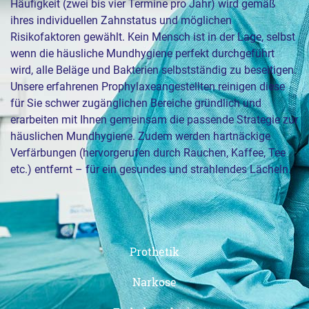
Häufigkeit (zwei bis vier Termine pro Jahr) wird gemäß
ihres individuellen Zahnstatus und möglichen
Risikofaktoren gewählt. Kein Mensch ist in der Lage, selbst
wenn die häusliche Mundhygiene perfekt durchgeführt
wird, alle Beläge und Bakterien selbstständig zu beseitigen.
Unsere erfahrenen Prophylaxeangestellten reinigen diese
für Sie schwer zugänglichen Bereiche gründlich und
erarbeiten mit Ihnen gemeinsam die passende Strategie zur
häuslichen Mundhygiene. Zudem werden hartnäckige
Verfärbungen (hervorgerufen durch Rauchen, Kaffee, Tee
etc.) entfernt – für ein gesundes und strahlendes Lächeln.
Prothetik
Narkose