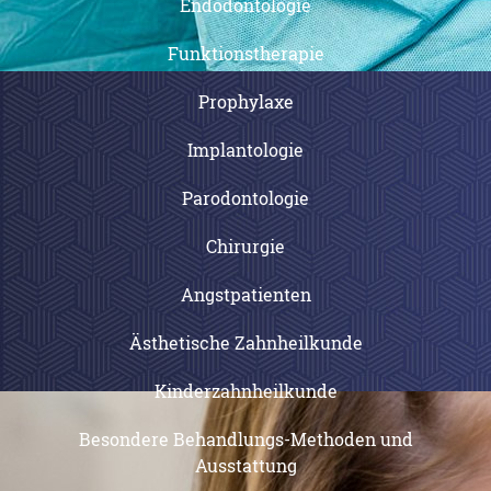
Endodontologie
Funktionstherapie
Prophylaxe
Implantologie
Parodontologie
Chirurgie
Angstpatienten
Ästhetische Zahnheilkunde
Kinderzahnheilkunde
Besondere Behandlungs-Methoden und
Ausstattung