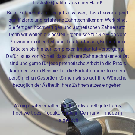
höchste Qualität aus einer Hand!
Beim Zahnersatz tut es gut zu wissen, dass hervorragend
qualifizierte und erfahrene Zahntechniker am Werk sind.
Sie fertigen hochwertigen und ästhetischen Zahnersatz.
Denn wir wollen die besten Ergebnisse für Sie – ob vom
Provisorium über Teil- und Totalprothesen, Kronen oder
Brücken bis hin zur komplexen Implantat-Versorgung.
Dafür ist es von Vorteil, dass unsere Zahntechniker vor Ort
sind und gerne für jede prothetische Arbeit in die Praxis
kommen. Zum Beispiel für die Farbabnahme. In einem
persönlichen Gespräch können wir so auf Ihre Wünsche
bezüglich der Ästhetik Ihres Zahnersatzes eingehen.
Wenig später erhalten Sie Ihr individuell gefertigtes,
hochwertiges Produkt: Made in Germany – made in
Haigerloch!